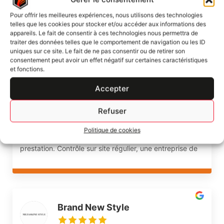
Entreprise sérieuse et pleine de ressources. Elle a su
Pour offrir les meilleures expériences, nous utilisons des technologies
s'adapter et répondre à nos besoins dans un délai
telles que les cookies pour stocker et/ou accéder aux informations des
réduit. Elle a assurée sa mission de sureté et sécurité
appareils. Le fait de consentir à ces technologies nous permettra de
avec une qualité optimale et du personnel qualifié.
traiter des données telles que le comportement de navigation ou les ID
Nous n'hésiterons pas à retravailler avec cette société.
uniques sur ce site. Le fait de ne pas consentir ou de retirer son
consentement peut avoir un effet négatif sur certaines caractéristiques
et fonctions.
Thomas Schmitt
Accepter
Refuser
Gestion des entrées et sorties sur notre plateforme
Politique de cookies
logistique, nous sommes plus que satisfaits de la
prestation. Contrôle sur site régulier, une entreprise de
grande confiance, fiable et d'un professionnalisme
exemplaire.
Brand New Style