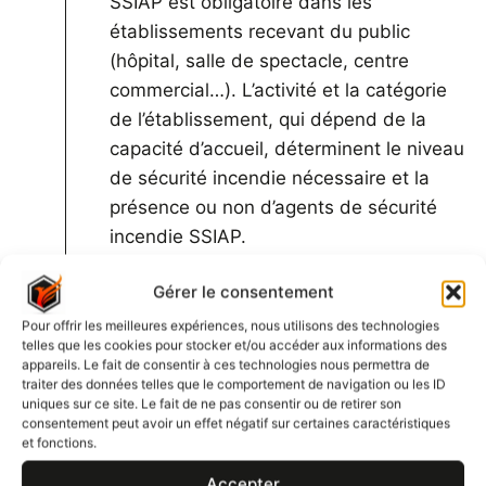
SSIAP est obligatoire dans les
établissements recevant du public
(hôpital, salle de spectacle, centre
commercial…). L’activité et la catégorie
de l’établissement, qui dépend de la
capacité d’accueil, déterminent le niveau
de sécurité incendie nécessaire et la
présence ou non d’agents de sécurité
incendie SSIAP.
Gérer le consentement
Concernant les IGH, un service SSIAP
Pour offrir les meilleures expériences, nous utilisons des technologies
est obligatoire pour les immeubles
telles que les cookies pour stocker et/ou accéder aux informations des
d’habitation de plus de 50 mètres de
appareils. Le fait de consentir à ces technologies nous permettra de
traiter des données telles que le comportement de navigation ou les ID
hauteur et pour les autres constructions
uniques sur ce site. Le fait de ne pas consentir ou de retirer son
(bureaux, hôpitaux, universités…)
consentement peut avoir un effet négatif sur certaines caractéristiques
et fonctions.
supérieures à 28 mètres.
Accepter