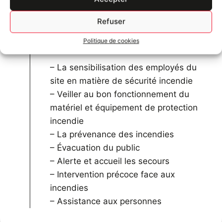
Notre service assure la sécurité
Refuser
générale dans l’établissement et a
notamment pour mission :
Politique de cookies
– La sensibilisation des employés du
site en matière de sécurité incendie
– Veiller au bon fonctionnement du
matériel et équipement de protection
incendie
– La prévenance des incendies
– Évacuation du public
– Alerte et accueil les secours
– Intervention précoce face aux
incendies
– Assistance aux personnes