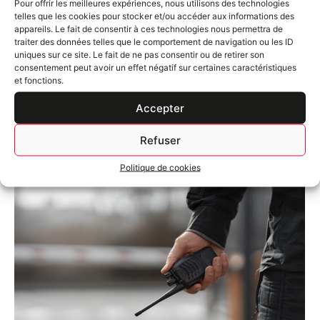
Pour offrir les meilleures expériences, nous utilisons des technologies
telles que les cookies pour stocker et/ou accéder aux informations des
appareils. Le fait de consentir à ces technologies nous permettra de
traiter des données telles que le comportement de navigation ou les ID
uniques sur ce site. Le fait de ne pas consentir ou de retirer son
consentement peut avoir un effet négatif sur certaines caractéristiques
Sécurité Incendie
et fonctions.
Restez informé sur les dernières actualités de P.P.S et du
Accepter
marché de la sécurité privée grâce à notre plateforme
informative....
Refuser
Lire la suite
Politique de cookies